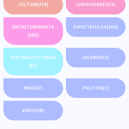
CULTURA
(178)
CURIOSIDADES
(13)
ENTRETENIMIENTO
ESPECTACULOS
(365)
(186)
FESTIVALES Y FERIAS
GALERÍAS
(3)
(82)
MODA
(7)
POLÍTICA
(2)
VIDEOS
(8)