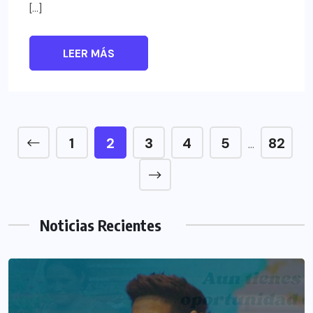
[…]
LEER MÁS
1
2
3
4
5
82
…
Noticias Recientes